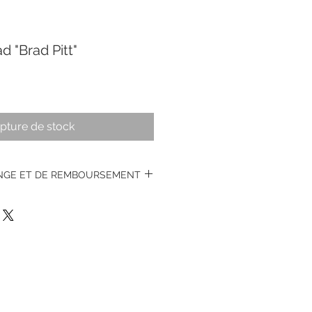
d "Brad Pitt"
pture de stock
ANGE ET DE REMBOURSEMENT
s montres vintages