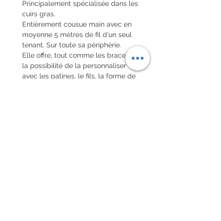
Principalement spécialisée dans les
cuirs gras.
Entièrement cousue main avec en
moyenne 5 mètres de fil d'un seul
tenant. Sur toute sa périphérie.
Elle offre, tout comme les bracelets,
la possibilité de la personnaliser
avec les patines, le fils, la forme de
la couture...
Elle peut être également bombée,
comme le modèle bleu en photo.
Le délai de fabrication est d'environ
un mois et demi
Chaque commande d'un bracelet
sur mesure, doit être
accompagnée du formulaire
complété ci-dessous: