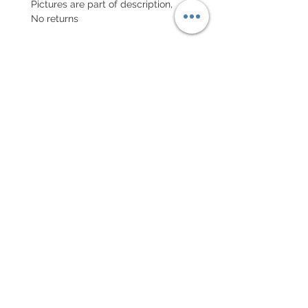
Pictures are part of description,
No returns
POLITIQUE D'ÉCHANGE ET
DE REMBOURSEMENT
Retour accepté sous 7 jours, neuf
dans son emballage
Chaque commande d'un bracelet
sur mesure, doit être
accompagnée du formulaire
complété ci-dessous:
configurer votre bracelet
conditions générales de vente
maxime@xamlam.com