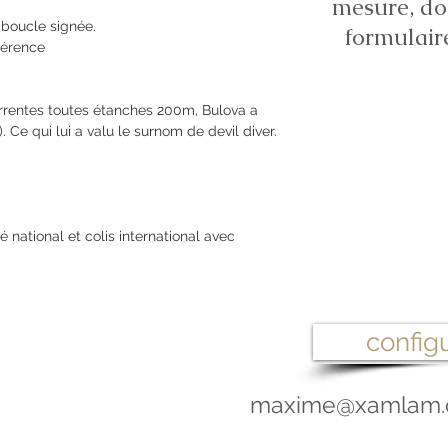
mesure, do
t boucle signée.
formulair
férence
urrentes toutes étanches 200m, Bulova a
. Ce qui lui a valu le surnom de devil diver.
é national et colis international avec
configu
maxime@xamlam