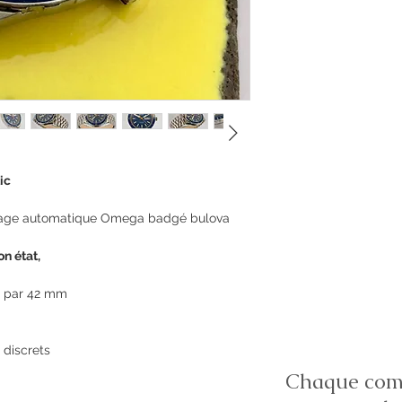
ic
age automatique Omega badgé bulova
on état,
m par 42 mm
 discrets
Chaque comm