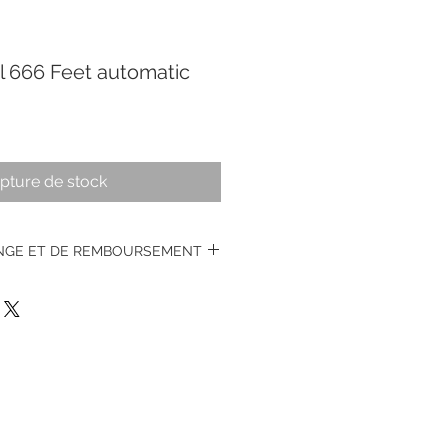
l 666 Feet automatic
pture de stock
ANGE ET DE REMBOURSEMENT
s montres vintages