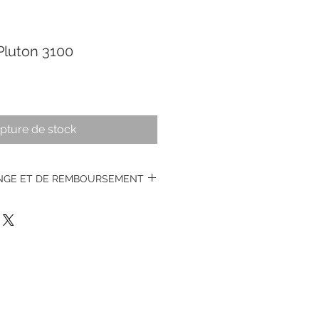
Pluton 3100
pture de stock
ANGE ET DE REMBOURSEMENT
s montres vintages