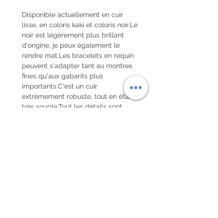
Disponible actuellement en cuir 
lisse, en coloris kaki et coloris noir.Le 
noir est légèrement plus brillant 
d'origine, je peux également le 
rendre mat.Les bracelets en requin 
peuvent s'adapter tant au montres 
fines qu'aux gabarits plus 
importants.C'est un cuir 
extrèmement robuste, tout en étant 
très souple.Tout les détails sont 
personnalisables, tels: l'épaisseur, la 
couture, la forme...Je vous invite à 
consulter et à personnaliser votre 
bracelet dans l'outil formulaire de 
configuration.Le délai de fabrication 
est d'environ un mois et demi.
Chaque commande d'un bracelet