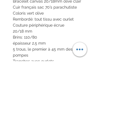
Bracelet canvas 20/18mm olive clair
Cuir français sac 70’s parachutiste
Coloris vert olive
Rembordé: tout tissu avec ourlet
Couture périphérique écrue
20/18 mm
Brins: 110/80
épaisseur 2,5 mm
5 trous, le premier à 45 mm des
pompes
Tranches avec ourlets
Boucle en option
POLITIQUE D'ÉCHANGE ET
DE REMBOURSEMENT
Retour accepté sous 7 jours, neuf
dans son emballage
Chaque commande d'un bracelet