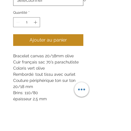
Quantité
*
Ajouter au panier
Bracelet canvas 20/18mm olive
Cuir français sac 70’s parachutiste
Coloris vert olive
Rembordé: tout tissu avec ourlet
Couture périphérique ton sur ton
20/18 mm
Brins: 110/80
épaisseur 2,5 mm
5 trous, le premier à 45 mm des
pompes
Tranches avec ourlets
Boucle en option