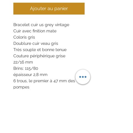
Ajouter au panier
Bracelet cuir us grey vintage
Cuir avec finition mate
Coloris gris
Doublure cuir veau gris
Très souple et bonne tenue
Couture périphérique grise
22/16 mm
Brins: 115/80
épaisseur 2,8 mm
6 trous, le premier à 47 mm des
pompes
Tranches cirées grises
Boucle en option 20€
Pompes rapides en option 10€
POLITIQUE D'ÉCHANGE ET
DE REMBOURSEMENT