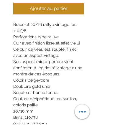
Ajouter au panier
Bracelet 20/16 rallye vintage tan
110/78
Perforations type rallye
Cuir avec finition lisse et effet vieilli
Ce cuir de veau est souple, fin et
avec un aspect vintage.
Son aspect micro-perforé vient
confirmer la légitimité vintage d’une
montre de ces époques.
Coloris beige/ocre
Doublure gold unie
Souple et bonne tenue,
Couture périphérique ton sur ton,
coloris paille
20/16 mm
Brins: 110/78
épaisseur 2,3 mm
5 trous, le premier à 47 mm des