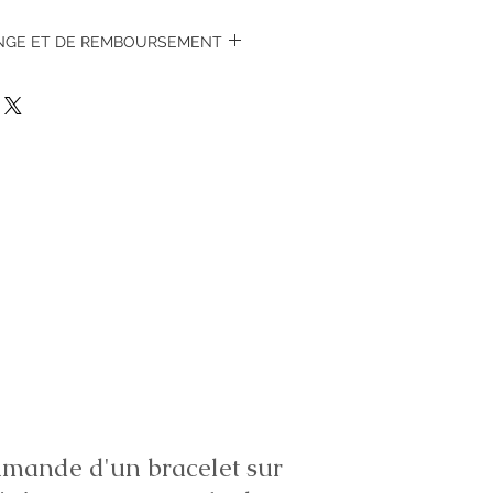
ANGE ET DE REMBOURSEMENT
 7 jours, neuf dans son emballage
ande d'un bracelet sur