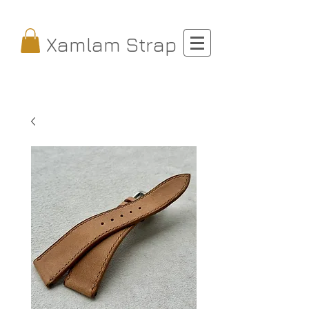
Xamlam Strap