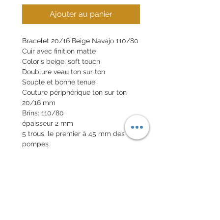
Ajouter au panier
Bracelet 20/16 Beige Navajo 110/80
Cuir avec finition matte
Coloris beige, soft touch
Doublure veau ton sur ton
Souple et bonne tenue,
Couture périphérique ton sur ton
20/16 mm
Brins: 110/80
épaisseur 2 mm
5 trous, le premier à 45 mm des
pompes
Tranches cirées ton sur ton
Boucle en option 20€
Pompes rapides en option 10€
POLITIQUE D'ÉCHANGE ET
DE REMBOURSEMENT