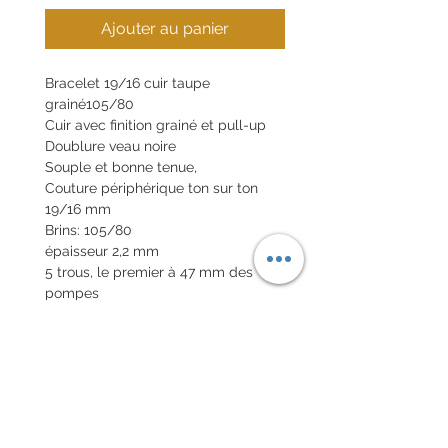
Ajouter au panier
Bracelet 19/16 cuir taupe
grainé105/80
Cuir avec finition grainé et pull-up
Doublure veau noire
Souple et bonne tenue,
Couture périphérique ton sur ton
19/16 mm
Brins: 105/80
épaisseur 2,2 mm
5 trous, le premier à 47 mm des
pompes
Tranches lisses noires
Boucle en option 20€
Pompes rapides en option 10€
POLITIQUE D'ÉCHANGE ET
DE REMBOURSEMENT