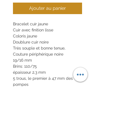
Ajouter au panier
Bracelet cuir jaune
Cuir avec finition lisse
Coloris jaune
Doublure cuir noire
Très souple et bonne tenue,
Couture périphérique noire
19/16 mm
Brins: 110/75
épaisseur 2,3 mm
5 trous, le premier à 47 mm des
pompes
Tranches cirées noires à chaud.
Boucle en option 20€
Pompes rapides en option 10€
POLITIQUE D'ÉCHANGE ET
DE REMBOURSEMENT