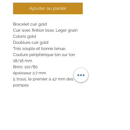
Ajouter au panier
Bracelet cuir gold
Cuir avec finition lisse, Leger grain
Coloris gold
Doublure cuir gold
Très souple et bonne tenue,
Couture périphérique ton sur ton
18/16 mm
Brins: 110/80
épaisseur 2,7 mm
5 trous, le premier à 47 mm des
pompes
Tranches brutes
Boucle en option 20€
Pompes rapides en option 10€
POLITIQUE D'ÉCHANGE ET
DE REMBOURSEMENT