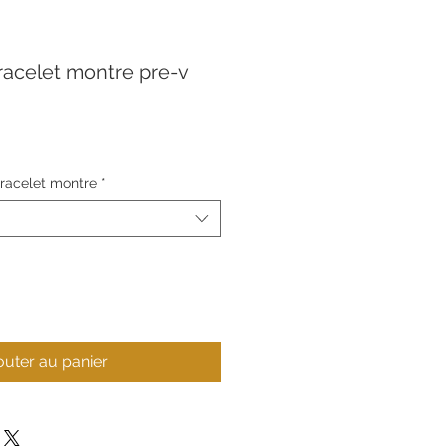
racelet montre pre-v
racelet montre
*
outer au panier