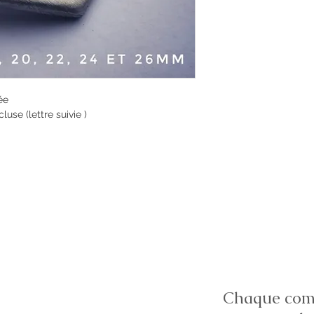
e

use (lettre suivie )

Chaque comm