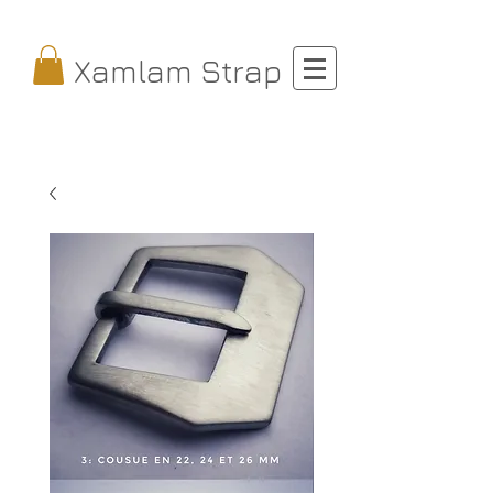
Xamlam Strap