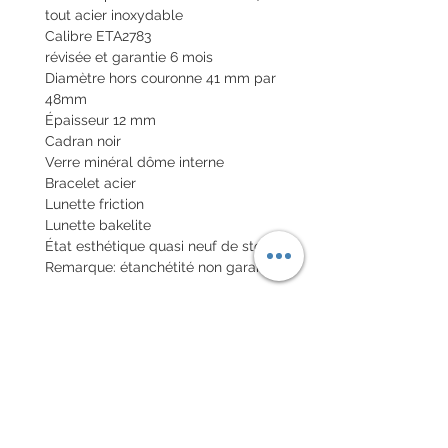
tout acier inoxydable
Calibre ETA2783
révisée et garantie 6 mois
Diamètre hors couronne 41 mm par
48mm
Épaisseur 12 mm
Cadran noir
Verre minéral dôme interne
Bracelet acier
Lunette friction
Lunette bakelite
État esthétique quasi neuf de stock
Remarque: étanchétité non garantie
Envoi de la montre en valeur
déclarée nationale et internationale
avec assurance
POLITIQUE D'ÉCHANGE ET
DE REMBOURSEMENT