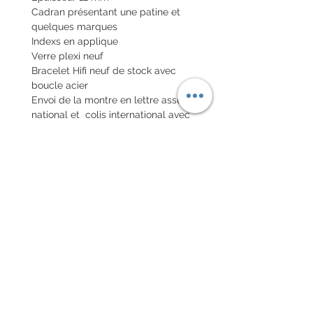
Cadran présentant une patine et
quelques marques
Indexs en applique
Verre plexi neuf
Bracelet Hifi neuf de stock avec
boucle acier
Envoi de la montre en lettre assuré
national et colis international avec
assurance
POLITIQUE D'ÉCHANGE ET
DE REMBOURSEMENT
Pas de retour sur les montres
vintages
Chaque commande d'un bracelet
sur mesure, doit être
accompagnée du formulaire
complété ci-dessous: