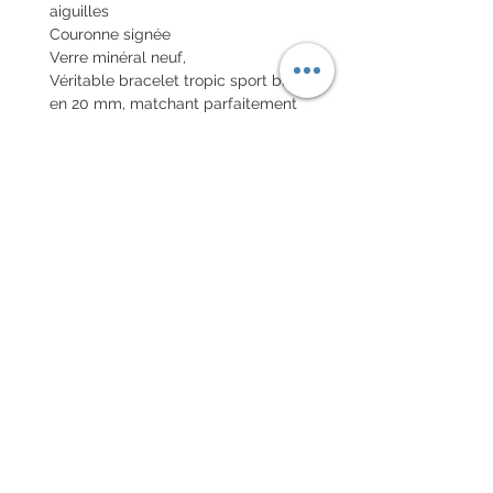
aiguilles
Couronne signée
Verre minéral neuf,
Véritable bracelet tropic sport bleu
en 20 mm, matchant parfaitement
avec la lunette Bakelite .
Envoi de la montre en colis assuré
national et colis international avec
assurance en
Valeur déclarée.
POLITIQUE D'ÉCHANGE ET
DE REMBOURSEMENT
Pas de retour sur les montres
vintages