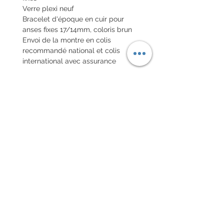
Verre plexi neuf
Bracelet d'époque en cuir pour
anses fixes 17/14mm, coloris brun
Envoi de la montre en colis
recommandé national et colis
international avec assurance
POLITIQUE D'ÉCHANGE ET
DE REMBOURSEMENT
Pas de retour sur les montres
vintages
Chaque commande d'un bracelet
sur mesure, doit être
accompagnée du formulaire
complété ci-dessous:
configurer votre bracelet